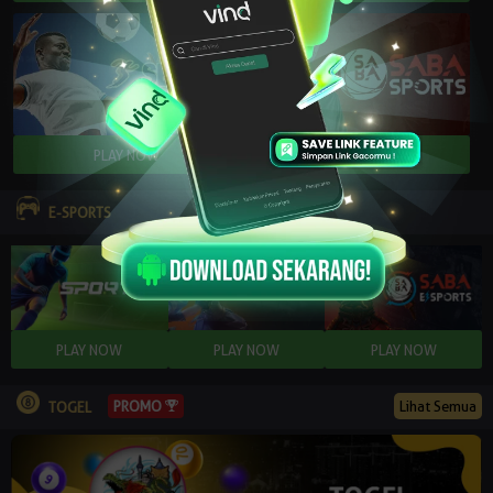
E-SPORTS
Lihat Semua
PROMO
TOGEL