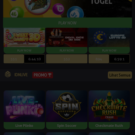
551
6:44:9
552
894
6:59:0
IDNLIVE
Lihat Semua
PROMO
Live Plinko
Spin Soccer
Checkmate Rush