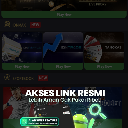
Play Now
NEW
IDNMAX
Play Now
Play Now
Play Now
NEW
SPORTBOOK