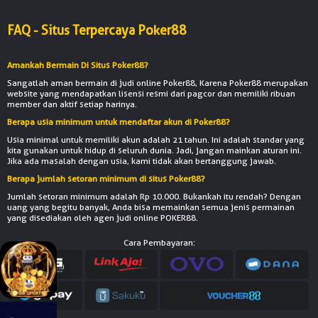
FAQ - Situs Terpercaya Poker88
Amankah Bermain Di Situs Poker88?
Sangatlah aman bermain di judi online Poker88, Karena Poker88 merupakan
website yang mendapatkan lisensi resmi dari pagcor dan memiliki ribuan
member dan aktif setiap harinya.
Berapa usia minimum untuk mendaftar akun di Poker88?
Usia minimal untuk memiliki akun adalah 21 tahun. Ini adalah standar yang
kita gunakan untuk hidup di seluruh dunia. Jadi, jangan mainkan aturan ini.
Jika ada masalah dengan usia, kami tidak akan bertanggung jawab.
Berapa jumlah setoran minimum di situs Poker88?
Jumlah setoran minimum adalah Rp 10.000. Bukankah itu rendah? Dengan
uang yang begitu banyak, Anda bisa memainkan semua jenis permainan
yang disediakan oleh agen judi online POKER88.
Cara Pembayaran: