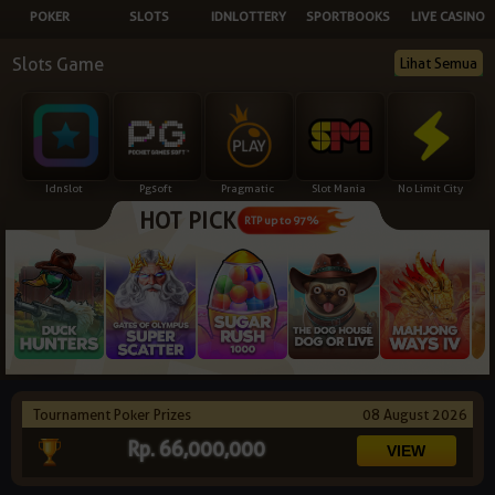
POKER
SLOTS
IDNLOTTERY
SPORTBOOKS
LIVE CASINO
NEW
Slots Game
Lihat Semua
TANGKAS
RTP
DEPOSIT
WITHDRAW
Idnslot
Pgsoft
Pragmatic
Slot Mania
No Limit City
HOT PICK
PROMOSI
RTP up to 97%
DOWNLOAD
REFERRAL
JACKPOT
Tournament Poker Prizes
08 August 2026
VIP MEMBER
Rp. 66,000,000
HUBUNGI KAMI