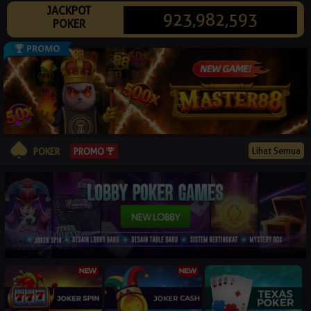
JACKPOT
© 2026 juarapkr88.com. All Rights Reserved | 18+
923,982,593
POKER
Lihat Semua
PROMO
POKER