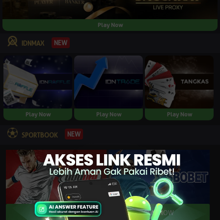
Play Now
NEW
IDNMAX
Play Now
Play Now
Play Now
NEW
SPORTBOOK