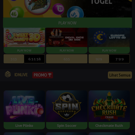
313
6:51:57
635
929
7:9:8
IDNLIVE
Lihat Semua
PROMO
Live Plinko
Spin Soccer
Checkmate Rush