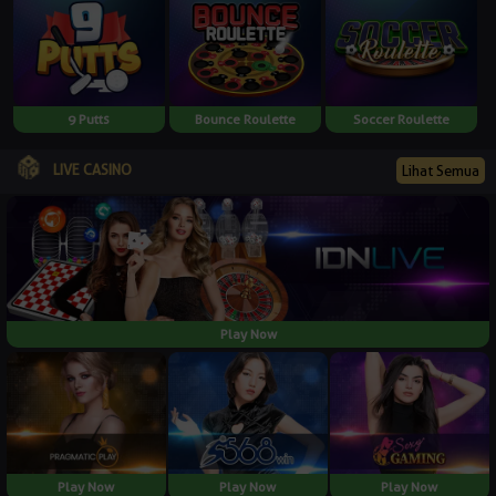
9 Putts
Bounce Roulette
Soccer Roulette
LIVE CASINO
Lihat Semua
Play Now
Play Now
Play Now
Play Now