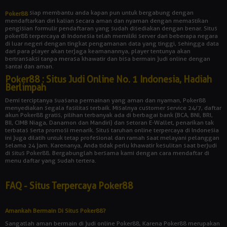
siap membantu anda kapan pun untuk bergabung dengan
Poker88
mendaftarkan diri kalian secara aman dan nyaman dengan memastikan
pengisian formulir pendaftaran yang sudah disediakan dengan benar. Situs
poker88 terpercaya di Indonesia telah memiliki server dari beberapa negara
di luar negeri dengan tingkat pengamanan data yang tinggi, sehingga data
dari para player akan terjaga keamanannya, player tentunya akan
bertransaksi tanpa merasa khawatir dan bisa bermain judi online dengan
santai dan aman.
Poker88 : Situs Judi Online No. 1 Indonesia, Hadiah
Berlimpah
Demi terciptanya suasana permainan yang aman dan nyaman, Poker88
menyediakan segala fasilitas terbaik. Misalnya customer service 24/7, daftar
akun Poker88 gratis, pilihan terbanyak ada di berbagai bank (BCA, BNI, BRI,
BII, CIMB Niaga, Danamon dan Mandiri) dan setoran E-Wallet, penarikan tak
terbatas serta promosi menarik. Situs taruhan online terpercaya di Indonesia
ini juga dilatih untuk tetap profesional dan ramah saat melayani pelanggan
selama 24 jam. Karenanya, Anda tidak perlu khawatir kesulitan saat berjudi
di situs Poker88. Bergabunglah bersama kami dengan cara mendaftar di
menu daftar yang sudah tertera.
FAQ - Situs Terpercaya Poker88
Amankah Bermain Di Situs Poker88?
Sangatlah aman bermain di judi online Poker88, Karena Poker88 merupakan