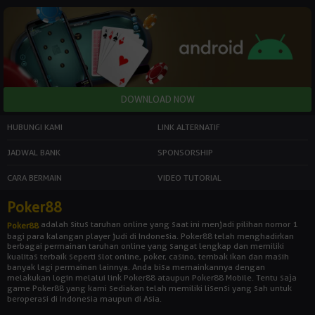
HUBUNGI KAMI
LINK ALTERNATIF
JADWAL BANK
SPONSORSHIP
CARA BERMAIN
VIDEO TUTORIAL
Poker88
adalah situs taruhan online yang saat ini menjadi pilihan nomor 1
Poker88
bagi para kalangan player judi di Indonesia. Poker88 telah menghadirkan
berbagai permainan taruhan online yang sangat lengkap dan memiliki
kualitas terbaik seperti slot online, poker, casino, tembak ikan dan masih
banyak lagi permainan lainnya. Anda bisa memainkannya dengan
melakukan login melalui link Poker88 ataupun Poker88 Mobile. Tentu saja
game Poker88 yang kami sediakan telah memiliki lisensi yang sah untuk
beroperasi di Indonesia maupun di Asia.